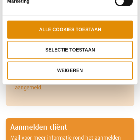
Marketing
Schakel (intensieve) begeleiding nodig. Zij stromen
door naar de reguliere zorg. Een kleine groep cliënten
gaat na het verblijf in De Schakel zelfstandig wonen,
eventueel met ambulante begeleiding.
ALLE COOKIES TOESTAAN
SELECTIE TOESTAAN
IFZO
WEIGEREN
Cliënten met een juridische titel en een ZZP 6
of 7 indicatie kunnen via IFZO worden
aangemeld.
Aanmelden cliënt
Mail voor meer informatie rond het aanmelden