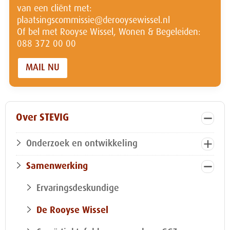
van een cliënt met:
plaatsingscommissie@derooysewissel.nl
Of bel met Rooyse Wissel, Wonen & Begeleiden:
088 372 00 00
MAIL NU
Over STEVIG
Onderzoek en ontwikkeling
Samenwerking
Ervaringsdeskundige
De Rooyse Wissel