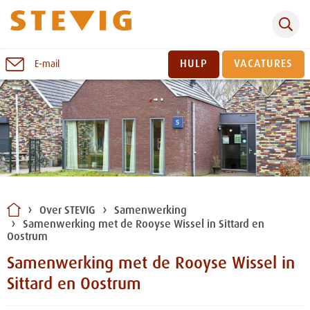
Zoeken
Naar
HULP
VACATURES
E-mail
inhoud
Sluiten
Over STEVIG
Samenwerking
Samenwerking met de Rooyse Wissel in Sittard en
Oostrum
Samenwerking met de Rooyse Wissel in
Sittard en Oostrum