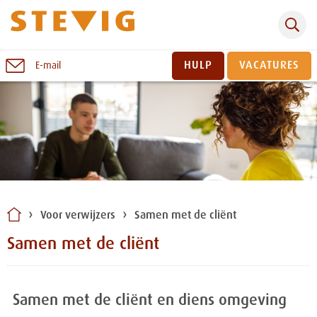
Zoeken
Naar
HULP
VACATURES
E-mail
inhoud
Sluiten
Voor verwijzers
Samen met de cliënt
Samen met de cliënt
Samen met de cliënt en diens omgeving