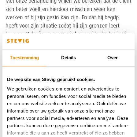
Met onze behandeling willen we bereiken dat de cliënt
zich beter voelt en hierdoor misschien weer kan
werken of bij zijn gezin kan zijn. En dat hij begrip
heeft voor zijn situatie zodat hij zijn grenzen leert
kennen. Ook zijn omgeving is belangrijk, denk hierbij
aan familie of buren die hem steunen of een handje
helpen als dat nodig is.
Toestemming
Details
Over
Team van behandelaars
De website van Stevig gebruikt cookies.
We werken in een multidisciplinair team van
We gebruiken cookies om content en advertenties te
behandelaars: psychiater, psycholoog, sociaal
personaliseren, om functies voor social media te bieden
psychiatrisch verpleegkundige, vak- en sociotherapeut.
en om ons websiteverkeer te analyseren. Ook delen we
Dit team werkt nauw samen met de cliënt en diens
informatie over uw gebruik van onze site met onze
eigen netwerk.
partners voor social media, adverteren en analyse. Deze
partners kunnen deze gegevens combineren met andere
informatie die u aan ze heeft verstrekt of die ze hebben