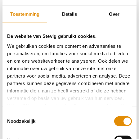
DOWNLOAD FOLDER
Toestemming
Details
Over
De website van Stevig gebruikt cookies.
We gebruiken cookies om content en advertenties te
Heb je een vraag? Laat het ons weten:
personaliseren, om functies voor social media te bieden
en om ons websiteverkeer te analyseren. Ook delen we
Leave
informatie over uw gebruik van onze site met onze
Naam
this
partners voor social media, adverteren en analyse. Deze
field
partners kunnen deze gegevens combineren met andere
blank
informatie die u aan ze heeft verstrekt of die ze hebben
verzameld op basis van uw gebruik van hun services.
Klik op "Alles cookies toestaan" om hiermee akkoord te
E-mailadres
gaan. Wilt u liever geen cookies, klik dan op "
weigeren
".
Toestemmingsselectie
Op onze privacypagina kunt u meer lezen over onze
Noodzakelijk
cookies en via de cookie-instellingen button linksonder op
onze website kan je je toestemming op elk moment