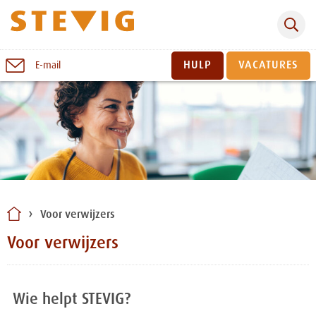
Zoeken
Naar
HULP
VACATURES
E-mail
inhoud
Sluiten
Voor verwijzers
Voor verwijzers
Wie helpt STEVIG?