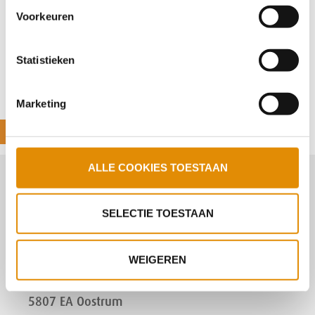
onze website kan je je toestemming op elk moment
Voorkeuren
wijzigen.
Statistieken
Deel deze pagina:
Marketing
ALLE COOKIES TOESTAAN
STEVIG
SELECTIE TOESTAAN
info@stevig.nl
WEIGEREN
Wanssumseweg 14
5807 EA Oostrum