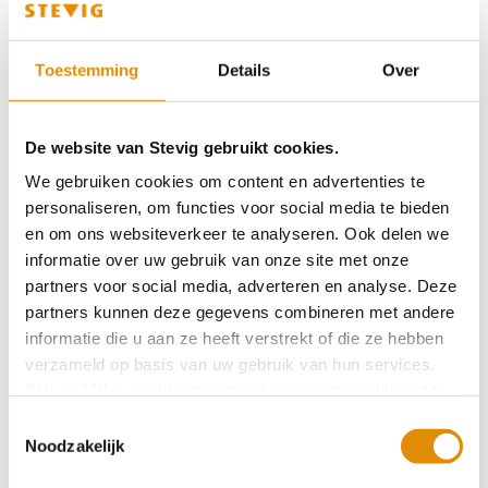
Toestemming
Details
Over
Hulp
Aanmelden
De website van Stevig gebruikt cookies.
We gebruiken cookies om content en advertenties te
Ik ben aangemeld
personaliseren, om functies voor social media te bieden
en om ons websiteverkeer te analyseren. Ook delen we
Mijn behandeling start
informatie over uw gebruik van onze site met onze
Ik word opgenomen
partners voor social media, adverteren en analyse. Deze
partners kunnen deze gegevens combineren met andere
Ik kom via justitie
informatie die u aan ze heeft verstrekt of die ze hebben
verzameld op basis van uw gebruik van hun services.
Na mijn behandeling/opname
Klik op "Alles cookies toestaan" om hiermee akkoord te
gaan. Wilt u liever geen cookies, klik dan op "
weigeren
".
Toestemmingsselectie
Ik ben in behandeling en zit ergens mee
Op onze privacypagina kunt u meer lezen over onze
Noodzakelijk
cookies en via de cookie-instellingen button linksonder op