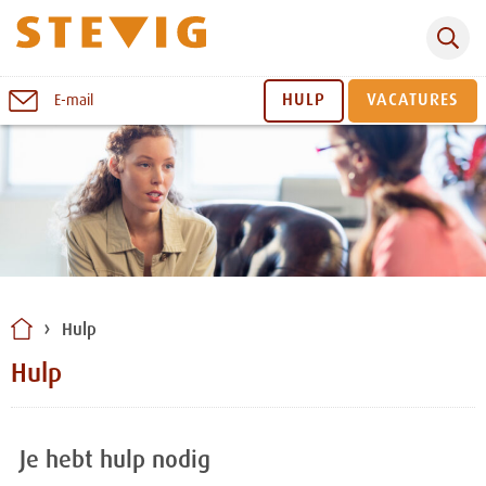
Zoeken
Naar
HULP
VACATURES
E-mail
inhoud
Sluiten
Hulp
Hulp
Je hebt hulp nodig