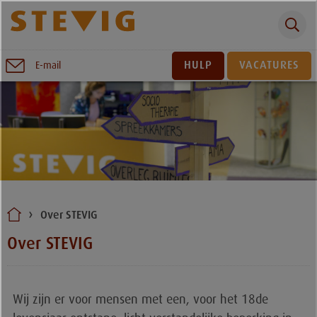
Zoeken
Naar
HULP
VACATURES
E-mail
inhoud
Sluiten
Over STEVIG
Over STEVIG
Wij zijn er voor mensen met een, voor het 18de