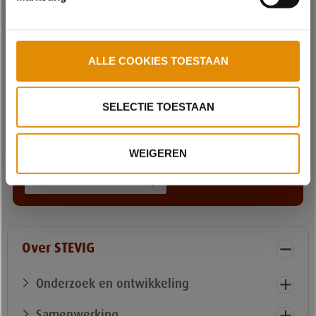
Dichterbij een betekenisvol leven
Iedereen verdient een betekenisvol leven, waarin
je jezelf kan en mag zijn, in een omgeving die
ALLE COOKIES TOESTAAN
accepteert wie je bent. Om dat dichterbij te
brengen, kijken we elke dag opnieuw naar wat
mensen echt nodig hebben. En hoe we samen
SELECTIE TOESTAAN
met de omgeving de behoeften die ieder mens
heeft vanuit wensen, talenten en mogelijkheden
kunnen vervullen.
WEIGEREN
MEER OVER DICHTERBIJ
Over STEVIG
Onderzoek en ontwikkeling
Samenwerking