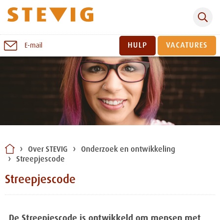
Zoeken
Naar
HULP
VACATURES
E-mail
inhoud
Sluiten
Over STEVIG
Onderzoek en ontwikkeling
Streepjescode
Streepjescode
De Streepjescode is ontwikkeld om mensen met