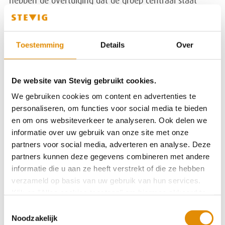
hebben de overtuiging dat de groep centraal staat
(Hogg, 1992, geciteerd in Heirbaut, 2016).
Bij een gebrek aan teamidentiteit vinden teamleden
Toestemming
Details
Over
het moeilijk om een band met elkaar op te bouwen
(Heirbaut, 2016). Daarbij wordt feedback niet
De website van Stevig gebruikt cookies.
geaccepteerd en ontbreekt er de mogelijkheid om een
stabiele sfeer te creëren. Volgens Marmarosh & Van
We gebruiken cookies om content en advertenties te
personaliseren, om functies voor social media te bieden
Horn (2010, geciteerd in Heirbaut, 2016) is
en om ons websiteverkeer te analyseren. Ook delen we
teamidentiteit in een team nodig om psychologische
informatie over uw gebruik van onze site met onze
veiligheid in een team te creëren. Psychologische
partners voor social media, adverteren en analyse. Deze
veiligheid is nodig om je comfortabel te voelen in het
partners kunnen deze gegevens combineren met andere
bespreken van kwetsbaarheden met je teamleden.
informatie die u aan ze heeft verstrekt of die ze hebben
verzameld op basis van uw gebruik van hun services.
Tekst gaat verder onder de foto:
Klik op "Alles cookies toestaan" om hiermee akkoord te
gaan. Wilt u liever geen cookies, klik dan op "
weigeren
".
Toestemmingsselectie
Op onze privacypagina kunt u meer lezen over onze
Noodzakelijk