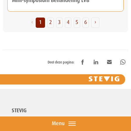
Mini-symposium Behandeling LVB
‹
1
2
3
4
5
6
›
Deel deze pagina:
STEVIG
Menu
info@stevig.nl