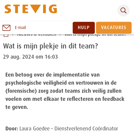
Zoeken
Naar
HULP
VACATURES
E-mail
inhoud
Nieuws & verhalen
Wat is mijn plekje in dit team?
Sluiten
Wat is mijn plekje in dit team?
29 aug. 2024 om 16:03
Een betoog over de implementatie van
psychologische veiligheid en vertrouwen in de
(forensische) zorg zodat teams zich veilig zullen
voelen om met elkaar te reflecteren en feedback
te geven.
Door:
Laura Goedee • Dienstverlenend Coördinator