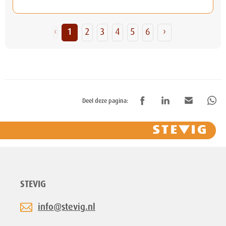
‹
1
2
3
4
5
6
›
Deel deze pagina:
STEVIG
info@stevig.nl