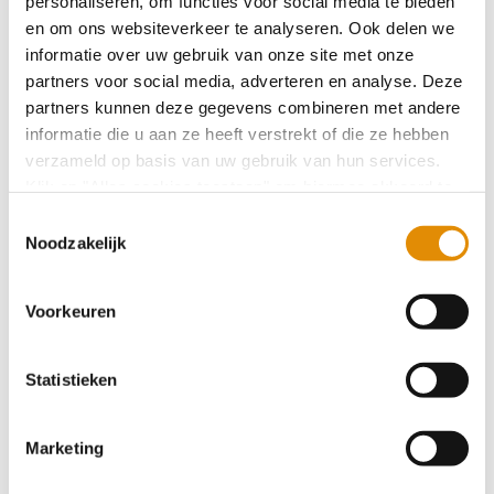
personaliseren, om functies voor social media te bieden
en om ons websiteverkeer te analyseren. Ook delen we
informatie over uw gebruik van onze site met onze
Inge en Ilse gaan voor de finish bij Peloton
partners voor social media, adverteren en analyse. Deze
d'Or
partners kunnen deze gegevens combineren met andere
informatie die u aan ze heeft verstrekt of die ze hebben
verzameld op basis van uw gebruik van hun services.
Laat mensen pionieren en kansen benutten
Klik op "Alles cookies toestaan" om hiermee akkoord te
gaan. Wilt u liever geen cookies, klik dan op "
weigeren
".
Toestemmingsselectie
Op onze privacypagina kunt u meer lezen over onze
Noodzakelijk
cookies en via de cookie-instellingen button linksonder op
Niet te slap, niet te sterk
onze website kan je je toestemming op elk moment
Voorkeuren
wijzigen.
Stiekem onmisbaar
Statistieken
Van je ellende je werk maken
Marketing