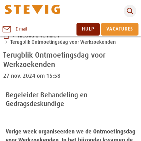
Zoeken
Naar
HULP
VACATURES
E-mail
inhoud
Nieuws & verhalen
Terugblik Ontmoetingsdag voor Werkzoekenden
Sluiten
Terugblik Ontmoetingsdag voor
Werkzoekenden
27 nov. 2024 om 15:58
Begeleider Behandeling en
Gedragsdeskundige
Vorige week organiseerden we de Ontmoetingsdag
voor Werkzoekenden. In het bijzonder kwamen de