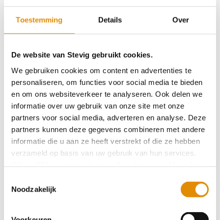
Weggeef-Hoek voor Kerst
Toestemming
Details
Over
De website van Stevig gebruikt cookies.
Terugblik mini-symposium
We gebruiken cookies om content en advertenties te
personaliseren, om functies voor social media te bieden
en om ons websiteverkeer te analyseren. Ook delen we
Nieuwe Werken Bij website
informatie over uw gebruik van onze site met onze
partners voor social media, adverteren en analyse. Deze
partners kunnen deze gegevens combineren met andere
Ontmoetingsdag voor werkzoekenden
informatie die u aan ze heeft verstrekt of die ze hebben
verzameld op basis van uw gebruik van hun services.
Klik op "Alles cookies toestaan" om hiermee akkoord te
Stevige Praat: Marion Blom gaat,
gaan. Wilt u liever geen cookies, klik dan op "
weigeren
".
Toestemmingsselectie
ervaringsdeskundigheid staat
Op onze privacypagina kunt u meer lezen over onze
Noodzakelijk
cookies en via de cookie-instellingen button linksonder op
onze website kan je je toestemming op elk moment
Voorkeuren