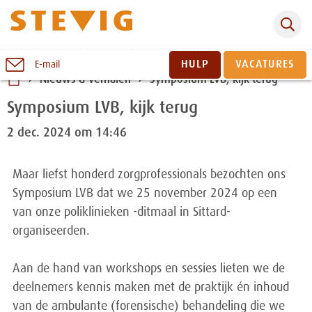
Zoeken
Naar
HULP
VACATURES
E-mail
inhoud
Nieuws & verhalen
Symposium LVB, kijk terug
Sluiten
Symposium LVB, kijk terug
2 dec. 2024 om 14:46
Maar liefst honderd zorgprofessionals bezochten ons
Symposium LVB dat we 25 november 2024 op een
van onze poliklinieken -ditmaal in Sittard-
organiseerden.
Aan de hand van workshops en sessies lieten we de
deelnemers kennis maken met de praktijk én inhoud
van de ambulante (forensische) behandeling die we