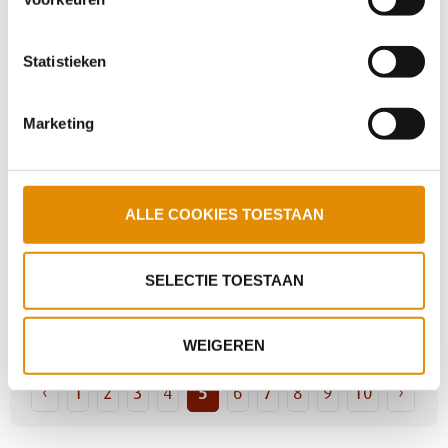
wijzigen.
Groene vingers en goede gesprekken
Statistieken
Kom je naar het mini-symposium polikliniek
Blerick (Venlo)?
Marketing
Stevige Praat met Patricia: nooit te laat voor
ALLE COOKIES TOESTAAN
een carrièreswitch
SELECTIE TOESTAAN
Podcast Sociaal Psychiatrische
Verpleegkundige
WEIGEREN
‹
1
2
3
4
5
6
7
8
9
10
›