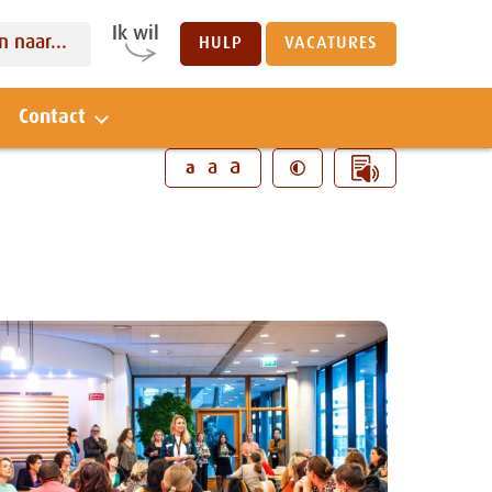
Ik wil
 naar...
HULP
VACATURES
Contact
Sluiten
a
a
a