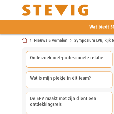
Zoeken
Wat biedt S
Naar
inhoud
Nieuws & verhalen
Symposium LVB, kijk t
Onderzoek niet-professionele relatie
Wat is mijn plekje in dit team?
De SPV maakt met zijn cliënt een
ontdekkingsreis