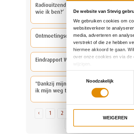
Radiouitzending over rapport ‘Weet jij
De website van Stevig gebru
wie ik ben?’
We gebruiken cookies om cont
websiteverkeer te analyseren
media, adverteren en analys
Ontmoetingsdag voor Werkzoekenden
verstrekt of die ze hebben v
hiermee akkoord te gaan. Wilt
over onze cookies en via de 
Eindrapport Weet Jij Wie Ik Ben?
wijzigen.
Toestemmingsselectie
Noodzakelijk
"Dankzij mijn therapie bij STEVIG weet
ik mijn weg te vinden"
‹
1
2
3
4
5
6
7
WEIGEREN
8
9
›