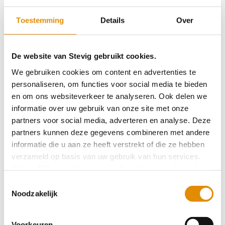
''Wat uit gezamenlijke chemie ontstaat, moet
Toestemming
Details
Over
je koesteren''
De website van Stevig gebruikt cookies.
"Van nature leveren we zorg vanuit waarde,
We gebruiken cookies om content en advertenties te
met als doel levens betekenisvol te maken."
personaliseren, om functies voor social media te bieden
en om ons websiteverkeer te analyseren. Ook delen we
informatie over uw gebruik van onze site met onze
partners voor social media, adverteren en analyse. Deze
Rust en nabijheid helpen mensen uit een
partners kunnen deze gegevens combineren met andere
crisis
informatie die u aan ze heeft verstrekt of die ze hebben
verzameld op basis van uw gebruik van hun services.
Klik op "Alles cookies toestaan" om hiermee akkoord te
Pilot gestart Virtual Reality en Emotie
gaan. Wilt u liever geen cookies, klik dan op "
weigeren
".
Toestemmingsselectie
Regulatie Therapie
Op onze privacypagina kunt u meer lezen over onze
Noodzakelijk
cookies en via de cookie-instellingen button linksonder op
onze website kan je je toestemming op elk moment
"Ik zie de kleuren weer"
Voorkeuren