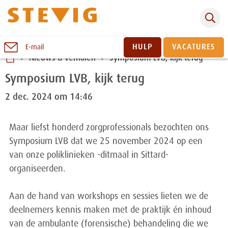
Zoeken
Naar
HULP
VACATURES
E-mail
inhoud
Nieuws & verhalen
Symposium LVB, kijk terug
Sluiten
Symposium LVB, kijk terug
2 dec. 2024 om 14:46
Maar liefst honderd zorgprofessionals bezochten ons
Symposium LVB dat we 25 november 2024 op een
van onze poliklinieken -ditmaal in Sittard-
organiseerden.
Aan de hand van workshops en sessies lieten we de
deelnemers kennis maken met de praktijk én inhoud
van de ambulante (forensische) behandeling die we