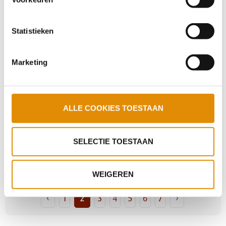
wijzigen.
Statistieken
Zorgprogramma herzien
Marketing
Casuïstiektafel hoog complexe GGZ
ALLE COOKIES TOESTAAN
Toegespitst SoVa-training ontwikkeld
SELECTIE TOESTAAN
Brand in crisisunit STEVIG - iedereen veilig
WEIGEREN
‹
1
2
3
4
5
6
7
›