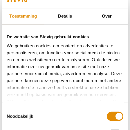
gaan drinken. Mooie successen”, concluderen Ilse en
Corina.
Toestemming
Details
Over
Tip
De website van Stevig gebruikt cookies.
Ze hebben ook nog wat tips voor iedereen die cliënten
We gebruiken cookies om content en advertenties te
met een licht verstandelijke beperking wat wil
personaliseren, om functies voor social media te bieden
en om ons websiteverkeer te analyseren. Ook delen we
bijbrengen over gezond leven: “laat zien hoe het leuk
informatie over uw gebruik van onze site met onze
kan én begin met kleine stapjes”.
partners voor social media, adverteren en analyse. Deze
partners kunnen deze gegevens combineren met andere
informatie die u aan ze heeft verstrekt of die ze hebben
verzameld op basis van uw gebruik van hun services.
Ivo en Mikel gaan samen de uitdaging aan
Klik op "Alles cookies toestaan" om hiermee akkoord te
gaan. Wilt u liever geen cookies, klik dan op "
weigeren
".
Toestemmingsselectie
Op onze privacypagina kunt u meer lezen over onze
Noodzakelijk
Inge en Ilse gaan voor de finish bij Peloton
cookies en via de cookie-instellingen button linksonder op
d'Or
onze website kan je je toestemming op elk moment