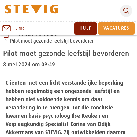
Zoeken
Naar
HULP
VACATURES
E-mail
inhoud
Nieuws & verhalen
Pilot moet gezonde leefstijl bevorderen
Sluiten
Pilot moet gezonde leefstijl bevorderen
8 mei 2024 om 09:49
Cliënten met een licht verstandelijke beperking
hebben regelmatig een ongezonde leefstijl en
hebben niet voldoende kennis om daar
verandering in te brengen. Tot die conclusie
kwamen basis psycholoog Ilse Keuken en
Verpleegkundig Specialist Corina van Eldijk –
Akkermans van STEVIG. Zij ontwikkelden daarom