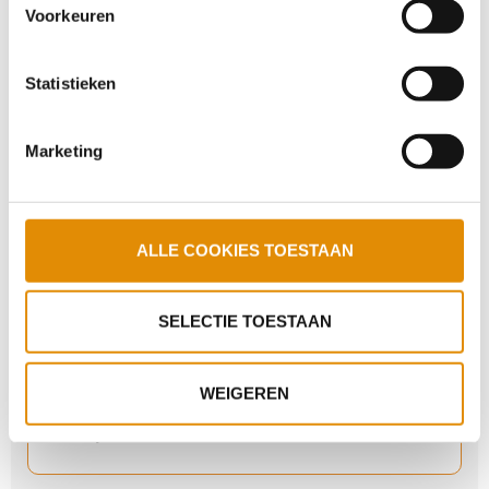
Voorkeuren
wijzigen.
Statistieken
Laat mensen pionieren en kansen benutten
Marketing
Niet te slap, niet te sterk
ALLE COOKIES TOESTAAN
Stiekem onmisbaar
SELECTIE TOESTAAN
Van je ellende je werk maken
WEIGEREN
Sfeer proeven zonder sollicitatie?