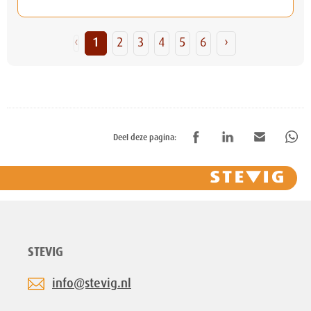
‹
1
2
3
4
5
6
›
Deel deze pagina:
STEVIG
info@stevig.nl