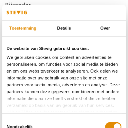
Bijzonder
Sinds Carin bij STEVIG verbleef, krijgt de organisatie die
haar voorheen ambulant ondersteunde geen geld
Toestemming
Details
Over
meer voor Carins begeleiding. Normaal gesproken
stopt dan (tijdelijk) het contact, maar bij Carin was dat
De website van Stevig gebruikt cookies.
anders. Zoals STEVIG haar niet liet vallen, deden ook
de vroegere ambulante begeleiders dat niet. “Ze bellen
We gebruiken cookies om content en advertenties te
me op, zijn online bij de evaluatiegesprekken en
personaliseren, om functies voor social media te bieden
en om ons websiteverkeer te analyseren. Ook delen we
begeleiden me al als ik in mijn appartement ‘oefen’
informatie over uw gebruik van onze site met onze
om alleen te wonen. Dat is zó belangrijk voor me!” Na
partners voor social media, adverteren en analyse. Deze
haar ontslag verhuist Carin naar dat appartement; pas
partners kunnen deze gegevens combineren met andere
later gaat ze terug naar haar gezin. “Ik vind die
informatie die u aan ze heeft verstrekt of die ze hebben
tussenstap spannend, maar weet dat het nodig is.”
verzameld op basis van uw gebruik van hun services.
Klik op "Alles cookies toestaan" om hiermee akkoord te
Topmomentjes
gaan. Wilt u liever geen cookies, klik dan op "
weigeren
".
Toestemmingsselectie
Op onze privacypagina kunt u meer lezen over onze
Noodzakelijk