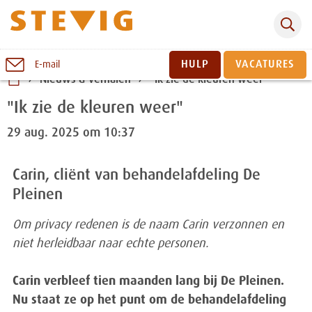
Zoeken
Naar
HULP
VACATURES
E-mail
inhoud
Nieuws & verhalen
"Ik zie de kleuren weer"
Sluiten
"Ik zie de kleuren weer"
29 aug. 2025 om 10:37
Carin, cliënt van behandelafdeling De
Pleinen
Om privacy redenen is de naam Carin verzonnen en
niet herleidbaar naar echte personen.
Carin verbleef tien maanden lang bij De Pleinen.
Nu staat ze op het punt om de behandelafdeling