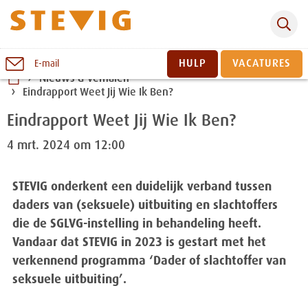
Zoeken
Naar
HULP
VACATURES
E-mail
inhoud
Nieuws & verhalen
Eindrapport Weet Jij Wie Ik Ben?
Sluiten
Eindrapport Weet Jij Wie Ik Ben?
4 mrt. 2024 om 12:00
STEVIG onderkent een duidelijk verband tussen
daders van (seksuele) uitbuiting en slachtoffers
die de SGLVG-instelling in behandeling heeft.
Vandaar dat STEVIG in 2023 is gestart met het
verkennend programma ‘Dader of slachtoffer van
seksuele uitbuiting’.