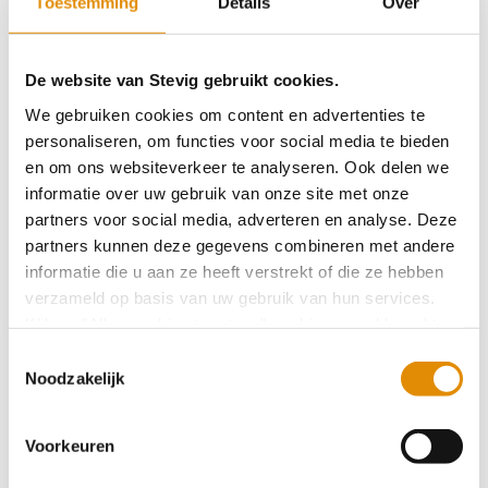
Toestemming
Details
Over
Terugblik mini-symposium
De website van Stevig gebruikt cookies.
We gebruiken cookies om content en advertenties te
Nieuwe Werken Bij website
personaliseren, om functies voor social media te bieden
en om ons websiteverkeer te analyseren. Ook delen we
informatie over uw gebruik van onze site met onze
Ontmoetingsdag voor werkzoekenden
partners voor social media, adverteren en analyse. Deze
partners kunnen deze gegevens combineren met andere
informatie die u aan ze heeft verstrekt of die ze hebben
verzameld op basis van uw gebruik van hun services.
Stevige Praat: Marion Blom gaat,
Klik op "Alles cookies toestaan" om hiermee akkoord te
ervaringsdeskundigheid staat
gaan. Wilt u liever geen cookies, klik dan op "
weigeren
".
Toestemmingsselectie
Op onze privacypagina kunt u meer lezen over onze
Noodzakelijk
cookies en via de cookie-instellingen button linksonder op
Groene vingers en goede gesprekken
onze website kan je je toestemming op elk moment
Voorkeuren
wijzigen.