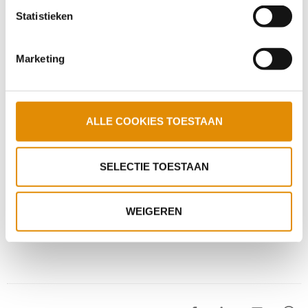
Kom je naar het mini-symposium polikliniek
Statistieken
Blerick (Venlo)?
Marketing
Stevige Praat met Patricia: nooit te laat voor
een carrièreswitch
ALLE COOKIES TOESTAAN
Podcast Sociaal Psychiatrische
SELECTIE TOESTAAN
Verpleegkundige
WEIGEREN
‹
1
2
3
4
5
6
7
8
9
10
›