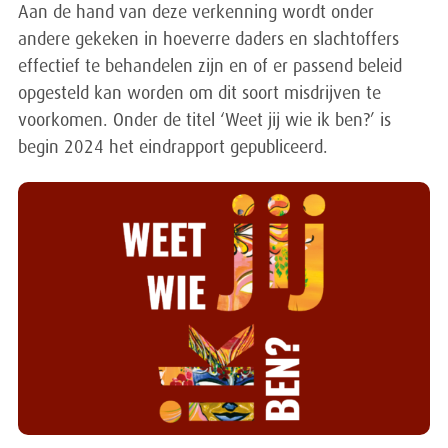
Aan de hand van deze verkenning wordt onder
andere gekeken in hoeverre daders en slachtoffers
effectief te behandelen zijn en of er passend beleid
opgesteld kan worden om dit soort misdrijven te
voorkomen. Onder de titel ‘Weet jij wie ik ben?’ is
begin 2024 het eindrapport gepubliceerd.