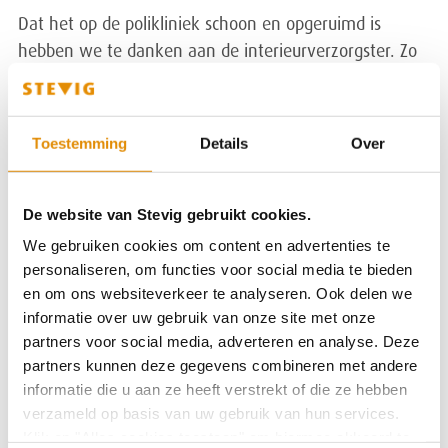
Dat het op de polikliniek schoon en opgeruimd is
hebben we te danken aan de interieurverzorgster. Zo
kan iedereen fijn werken. Ook zij staat open voor een
praatje.
Toestemming
Details
Over
Zorgaanbod
De website van Stevig gebruikt cookies.
Bekijk het behandelaanbod van STEVIG
We gebruiken cookies om content en advertenties te
personaliseren, om functies voor social media te bieden
en om ons websiteverkeer te analyseren. Ook delen we
LEES MEER
informatie over uw gebruik van onze site met onze
partners voor social media, adverteren en analyse. Deze
partners kunnen deze gegevens combineren met andere
informatie die u aan ze heeft verstrekt of die ze hebben
verzameld op basis van uw gebruik van hun services.
Wat biedt STEVIG
Klik op "Alles cookies toestaan" om hiermee akkoord te