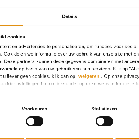
Details
Meer weten over het werken bij
STEVIG?
ikt cookies.
KLIK HIER
ent en advertenties te personaliseren, om functies voor social
. Ook delen we informatie over uw gebruik van onze site met on
e. Deze partners kunnen deze gegevens combineren met andere i
erzameld op basis van uw gebruik van hun services. Klik op "All
 u liever geen cookies, klik dan op "
weigeren
". Op onze privac
cookie-instellingen button linksonder op onze website kan je j
Voorkeuren
Statistieken