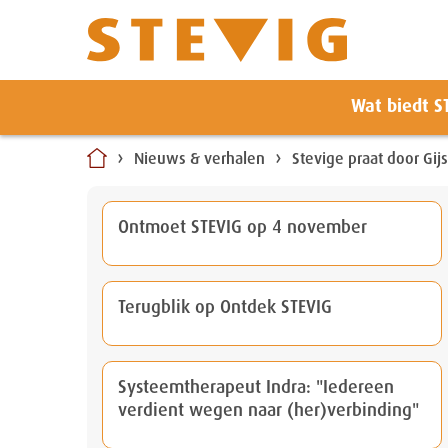
Zoeken
Wat biedt S
Naar
inhoud
Nieuws & verhalen
Stevige praat door Gij
Ontmoet STEVIG op 4 november
Terugblik op Ontdek STEVIG
Systeemtherapeut Indra: "Iedereen
verdient wegen naar (her)verbinding"