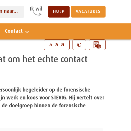
Ik wil
 naar...
HULP
VACATURES
Contact
Sluiten
a
a
a
aat om het echte contact
ersoonlijk begeleider op de forensische
ijn werk en koos voor STEVIG. Hij vertelt over
t de doelgroep binnen de forensische