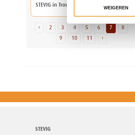
STEVIG in Trouw, de Verdieping
WEIGEREN
‹
2
3
4
5
6
7
8
9
10
11
›
STEVIG