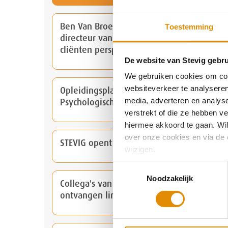
Ben Van Broeckhoven de nieuwe
Toestemming
directeur van STEVIG: “Laten we
cliënten perspectief bieden”
De website van Stevig gebru
We gebruiken cookies om cont
websiteverkeer te analyseren
Opleidingsplaatsen bij het Consortium
media, adverteren en analys
Psychologische Vervolg-Opleidingen
verstrekt of die ze hebben v
hiermee akkoord te gaan. Wilt
over onze cookies en via de 
STEVIG opent vestiging in Eindhoven
wijzigen.
Toestemmingsselectie
Noodzakelijk
Collega's van STEVIG en Dichterbij
ontvangen lintje