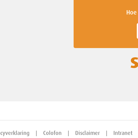
Hoe 
acyverklaring
Colofon
Disclaimer
Intranet