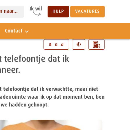
Ik wil
 naar...
HULP
VACATURES
Contact
Sluiten
a
a
a
 telefoontje dat ik
nneer.
at telefoontje dat ik verwachtte, maar niet
rgaderruimte waar ik op dat moment ben, ben
p we hadden gehoopt.