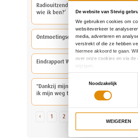
Radiouitzending over rapport ‘Weet jij
De website van Stevig gebru
wie ik ben?’
We gebruiken cookies om cont
websiteverkeer te analyseren
media, adverteren en analys
Ontmoetingsdag voor Werkzoekenden
verstrekt of die ze hebben v
hiermee akkoord te gaan. Wilt
over onze cookies en via de 
Eindrapport Weet Jij Wie Ik Ben?
wijzigen.
Toestemmingsselectie
Noodzakelijk
"Dankzij mijn therapie bij STEVIG weet
ik mijn weg te vinden"
‹
1
2
3
4
5
6
7
WEIGEREN
8
9
›