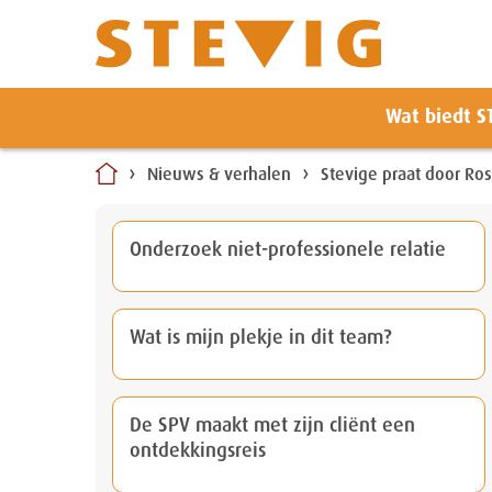
Zoeken
Wat biedt S
Naar
inhoud
Nieuws & verhalen
Stevige praat door Ros
Onderzoek niet-professionele relatie
Wat is mijn plekje in dit team?
De SPV maakt met zijn cliënt een
ontdekkingsreis