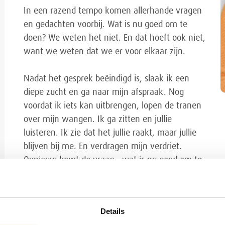
In een razend tempo komen allerhande vragen
en gedachten voorbij. Wat is nu goed om te
doen? We weten het niet. En dat hoeft ook niet,
want we weten dat we er voor elkaar zijn.
Nadat het gesprek beëindigd is, slaak ik een
diepe zucht en ga naar mijn afspraak. Nog
voordat ik iets kan uitbrengen, lopen de tranen
over mijn wangen. Ik ga zitten en jullie
luisteren. Ik zie dat het jullie raakt, maar jullie
blijven bij me. En verdragen mijn verdriet.
Opnieuw komt de vraag - wat is nu goed om te
doen?
Ik ben vergeten je te berichten. Jij mij
Details