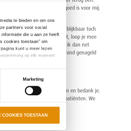
of ik wil laten weten als ik weer terug ben.
elijkertijd respect voor wat nu goed is voor mij.
 media te bieden en om ons
ze partners voor social
ven wil meelopen. Ik heb het blijkbaar toch
nformatie die u aan ze heeft
r eigenlijk geen tijd voor hebt, loop je mee
es cookies toestaan" om
p ik nog een stukje alleen. Als ik dan net
ypagina kunt u meer lezen
ndjes liep en toch als aan de grond genageld
e toestemming op elk moment
el?’.
en en patiënten.
Marketing
. Ik laat weten dat ik er weer ben en bedank je.
t alleen voor onze cliënten en patiënten. We
E COOKIES TOESTAAN