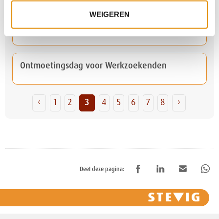
WEIGEREN
Kleine brand locatie De Schakel Oostrum snel
onder controle
Ontmoetingsdag voor Werkzoekenden
‹
1
2
3
4
5
6
7
8
›
Deel deze pagina: