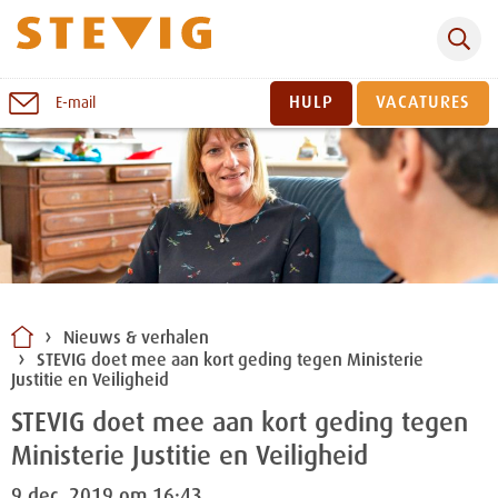
Zoeken
Naar
HULP
VACATURES
E-mail
inhoud
Sluiten
Nieuws & verhalen
STEVIG doet mee aan kort geding tegen Ministerie
Justitie en Veiligheid
STEVIG doet mee aan kort geding tegen
Ministerie Justitie en Veiligheid
9 dec. 2019 om 16:43