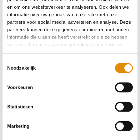
en om ons websiteverkeer te analyseren. Ook delen we
Stevige praat: Vanuit je comfortzone naar
informatie over uw gebruik van onze site met onze
professionele en persoonlijke ontwikkeling
partners voor social media, adverteren en analyse. Deze
partners kunnen deze gegevens combineren met andere
informatie die u aan ze heeft verstrekt of die ze hebben
C.O.T. voorkomt crisisplaatsingen
verzameld op basis van uw gebruik van hun services.
verstandelijke gehandicaptenzorg
Klik op "Alles cookies toestaan" om hiermee akkoord te
gaan. Wilt u liever geen cookies, klik dan op "
weigeren
".
Toestemmingsselectie
Op onze privacypagina kunt u meer lezen over onze
Noodzakelijk
Stevige praat: En dan komt de coronacrisis er
cookies en via de cookie-instellingen button linksonder op
ook nog bij - Verhaal van cliënt Rick
onze website kan je je toestemming op elk moment
Voorkeuren
wijzigen.
Stevige praat: Lekker slapen - Blog van Harm
Statistieken
Wijgergangs
Marketing
De Schakel Sittard in april van start: