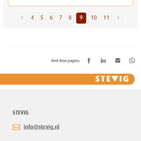
‹
4
5
6
7
8
9
10
11
›
Deel deze pagina:
STEVIG
info@stevig.nl