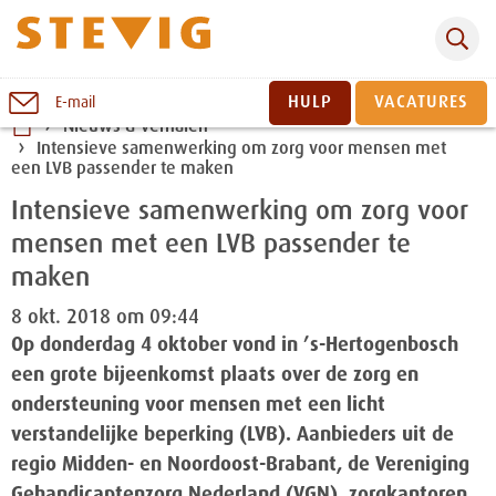
Zoeken
Naar
HULP
VACATURES
E-mail
inhoud
Nieuws & verhalen
Intensieve samenwerking om zorg voor mensen met
Sluiten
een LVB passender te maken
Intensieve samenwerking om zorg voor
mensen met een LVB passender te
maken
8 okt. 2018 om 09:44
Op donderdag 4 oktober vond in ’s-Hertogenbosch
een grote bijeenkomst plaats over de zorg en
ondersteuning voor mensen met een licht
verstandelijke beperking (LVB). Aanbieders uit de
regio Midden- en Noordoost-Brabant, de Vereniging
Gehandicaptenzorg Nederland (VGN), zorgkantoren,