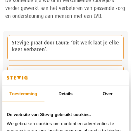
De komende tijd wordt in verschillende subregio’s
verder gewerkt aan het verbeteren van passende zorg
en ondersteuning aan mensen met een LVB.
Stevige praat door Laura: ‘Dit werk laat je elke
keer verbazen’.
Stevige praat door Jessie: Weten wat je wilt
en daar de kans voor krijgen
Toestemming
Details
Over
Stevige praat: Maandagochtend, gz-
psycholoog X leest in de rapportage dat er
De website van Stevig gebruikt cookies.
een gespannen sfeer was op de afdeling
We gebruiken cookies om content en advertenties te
personaliseren, om functies voor social media te bieden