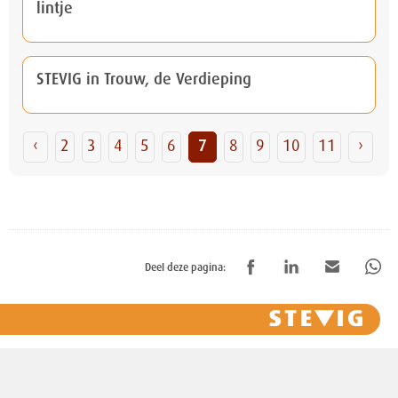
lintje
STEVIG in Trouw, de Verdieping
‹
2
3
4
5
6
7
8
9
10
11
›
Deel deze pagina: