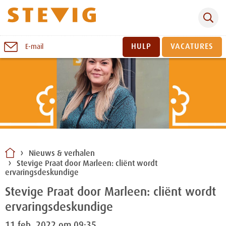
Zoeken
Naar
HULP
VACATURES
E-mail
inhoud
Sluiten
Nieuws & verhalen
Stevige Praat door Marleen: cliënt wordt
ervaringsdeskundige
Stevige Praat door Marleen: cliënt wordt
ervaringsdeskundige
11 feb. 2022 om 09:35