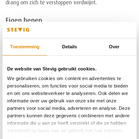
drang om zich te verstoppen verdwijnt.
Eigen benen
Het gaat steeds beter met Marleen en de begeleiding
kan worden afgebouwd. Uiteindelijk gaat ze
Toestemming
Details
Over
zelfstandig wonen, met ambulante begeleiding van
STEVIG. Ze krijg dan ook de mogelijkheid een studie te
volgen. Op de Fontys Hogeschool laat ze zich opleiden
De website van Stevig gebruikt cookies.
tot ervaringsdeskundige. In de tussentijd loopt ze stage
We gebruiken cookies om content en advertenties te
bij Dichterbij en STEVIG. Ze krijgt aanvullend een
personaliseren, om functies voor social media te bieden
Wajong-uitkering, maar dat wil ze helemaal niet.
en om ons websiteverkeer te analyseren. Ook delen we
informatie over uw gebruik van onze site met onze
Marleen wil haar eigen geld verdienen, zo min
partners voor social media, adverteren en analyse. Deze
mogelijk afhankelijk zijn. Die ambitie straalt ze ook vol
partners kunnen deze gegevens combineren met andere
trots uit en zo bemachtigt ze een baan bij STEVIG.
informatie die u aan ze heeft verstrekt of die ze hebben
verzameld op basis van uw gebruik van hun services.
En daar staat ze dan. Krachtig in haar rol als buddy
Klik op "Alles cookies toestaan" om hiermee akkoord te