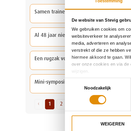
Toestemming
Samen trainen voor een bijzonder doel
De website van Stevig gebru
We gebruiken cookies om cont
Al 48 jaar nieuwsgierig naar mensen
websiteverkeer te analyseren
media, adverteren en analys
verstrekt of die ze hebben v
hiermee akkoord te gaan. Wilt
Een rugzak vol groei
over onze cookies en via de 
wijzigen.
Toestemmingsselectie
Mini-symposium Behandeling LVB
Noodzakelijk
‹
1
2
3
4
5
6
›
WEIGEREN