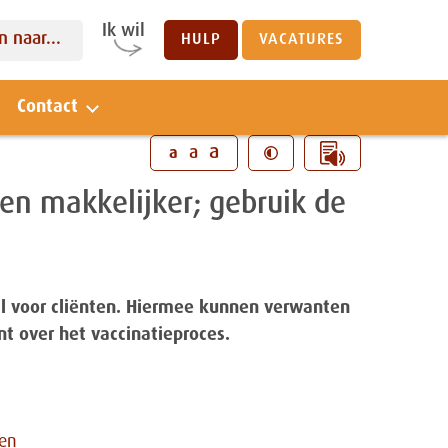
Ik wil
 naar...
HULP
VACATURES
Contact
Sluiten
a
a
a
en makkelijker; gebruik de
taal voor cliënten. Hiermee kunnen verwanten
nt over het vaccinatieproces.
ven