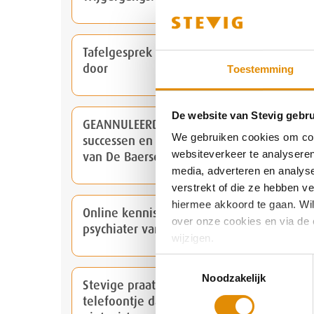
Tafelgesprek De Baersdonck gaat niet
door
Toestemming
De website van Stevig gebru
GEANNULEERD | Tafelgesprek over de
We gebruiken cookies om cont
successen en valkuilen bij het ontstaan
websiteverkeer te analyseren
van De Baersdonck
media, adverteren en analys
verstrekt of die ze hebben v
hiermee akkoord te gaan. Wilt
Online kennisdeling van psycholoog en
over onze cookies en via de 
psychiater van STEVIG
wijzigen.
Toestemmingsselectie
Noodzakelijk
Stevige praat door Rosanne: Dat
telefoontje dat ik verwachtte, maar