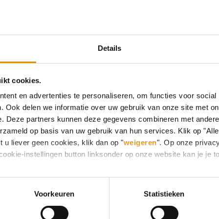
Eerste cliënten
We verwachten dat vanaf april de eerste cliënten ga
meer cliënten bij tot een maximum van 15. Het team 
Details
ingewerkt op onze locatie in Oostrum. Ook daar heb
De medewerkers draaien diensten en volgen extra op
ikt cookies.
Dagbesteding
ent en advertenties te personaliseren, om functies voor social
. Ook delen we informatie over uw gebruik van onze site met on
Omdat wij het belangrijk vinden dat onze cliënten e
e. Deze partners kunnen deze gegevens combineren met andere i
erzameld op basis van uw gebruik van hun services. Klik op "All
alvast contacten om dit tijdig georganiseerd te hebbe
 u liever geen cookies, klik dan op "
weigeren
". Op onze privac
cookie-instellingen button linksonder op onze website kan je j
Voorkeuren
Statistieken