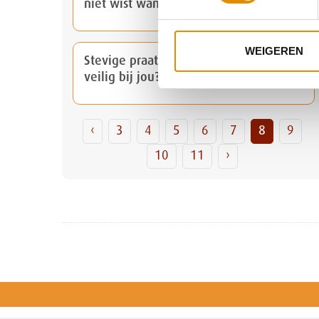
niet wist wanneer.
WEIGEREN
Stevige praat door Remco: 'Ben ik
veilig bij jou?'
‹
3
4
5
6
7
8
9
10
11
›