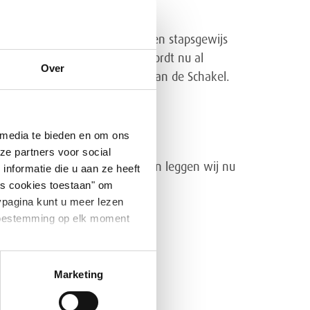
an wonen in het pand. Er komen stapsgewijs
dat in Sittard gaat werken wordt nu al
Over
ben we een aantal woningen van de Schakel.
leidingen.
 media te bieden en om ons
ze partners voor social
en zinvolle dagbesteding hebben leggen wij nu
nformatie die u aan ze heeft
es cookies toestaan" om
n.
ypagina kunt u meer lezen
e toestemming op elk moment
Marketing