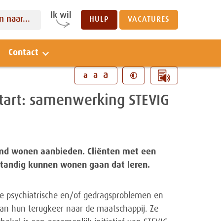
Ik wil
 naar...
HULP
VACATURES
Contact
Sluiten
a
a
a
 start: samenwerking STEVIG
ermd wonen aanbieden. Cliënten met een
lfstandig kunnen wonen gaan dat leren.
de psychiatrische en/of gedragsproblemen en
se van hun terugkeer naar de maatschappij. Ze