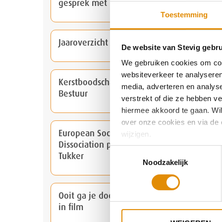
gesprek met 'BKV werken in de zorg'
Toestemming
Jaaroverzicht van Dichterbij en STEVIG
De website van Stevig gebru
We gebruiken cookies om cont
websiteverkeer te analyseren
Kerstboodschap van de Raad van
media, adverteren en analys
Bestuur
verstrekt of die ze hebben v
hiermee akkoord te gaan. Wilt
over onze cookies en via de 
European Society for Trauma and
wijzigen.
Dissociation publiceert artikel Kim
Toestemmingsselectie
Tukker
Noodzakelijk
Ooit ga je dood, cliënt Miranda te zien
in film