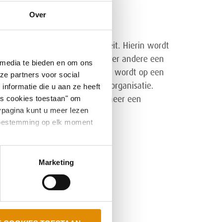
Over
/zij de Gedragscode Integriteit. Hierin wordt
 Gedragscode Integriteit is onder andere een
 media te bieden en om ons
eer je als medewerker verliefd wordt op een
ze partners voor social
matig op de agenda binnen de organisatie.
nformatie die u aan ze heeft
es cookies toestaan" om
lega’s zien soms scherper wanneer een
ypagina kunt u meer lezen
er in kwestie zelf.
e toestemming op elk moment
Marketing