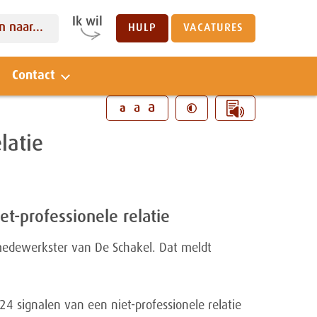
Ik wil
 naar...
HULP
VACATURES
Contact
Sluiten
a
a
a
latie
t-professionele relatie
-medewerkster van De Schakel. Dat meldt
24 signalen van een niet-professionele relatie