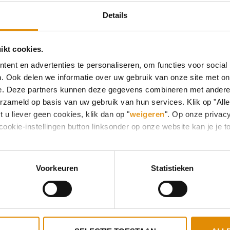
Details
Gedragscode Integriteit
Wanneer een medewerker in dienst komt, ontvangt hij
ikt cookies.
gesproken over de grens ‘afstand en nabijheid’. In de
ent en advertenties te personaliseren, om functies voor social
protocol opgenomen dat beschrijft wat te doen wann
. Ook delen we informatie over uw gebruik van onze site met on
cliënt. Het onderwerp ‘Integer handelen’ staat regel
e. Deze partners kunnen deze gegevens combineren met andere i
erzameld op basis van uw gebruik van hun services. Klik op "All
Daarnaast hebben collega’s een signaleerfunctie: col
 u liever geen cookies, klik dan op "
weigeren
". Op onze privac
medewerker een grens overschrijdt, dan de medewerk
cookie-instellingen button linksonder op onze website kan je j
Voorkeuren
Statistieken