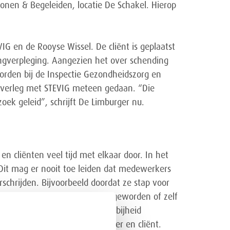
onen & Begeleiden, locatie De Schakel. Hierop
.
G en de Rooyse Wissel. De cliënt is geplaatst
wangverpleging. Aangezien het over schending
orden bij de Inspectie Gezondheidszorg en
n overleg met STEVIG meteen gedaan. “Die
zoek geleid”, schrijft De Limburger nu.
 cliënten veel tijd met elkaar door. In het
 Dit mag er nooit toe leiden dat medewerkers
rschrijden. Bijvoorbeeld doordat ze stap voor
p een cliënt, chantabel zijn geworden of zelf
nd de grens van afstand en nabijheid
onele relatie tussen medewerker en cliënt.