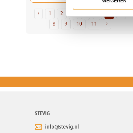
WEIGEREN
‹
1
2
3
4
5
6
7
8
9
10
11
›
STEVIG
info@stevig.nl