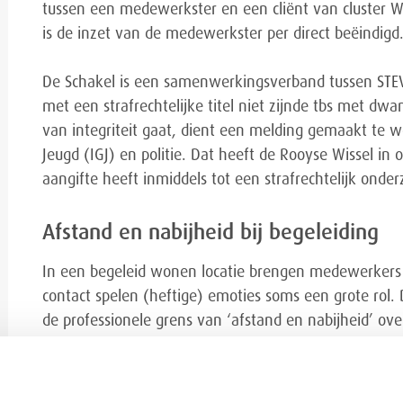
tussen een medewerkster en een cliënt van cluster W
is de inzet van de medewerkster per direct beëindigd
De Schakel is een samenwerkingsverband tussen STEVI
met een strafrechtelijke titel niet zijnde tbs met d
van integriteit gaat, dient een melding gemaakt te w
Jeugd (IGJ) en politie. Dat heeft de Rooyse Wissel i
aangifte heeft inmiddels tot een strafrechtelijk onder
Afstand en nabijheid bij begeleiding
In een begeleid wonen locatie brengen medewerkers en
contact spelen (heftige) emoties soms een grote rol.
de professionele grens van ‘afstand en nabijheid’ ove
stap ongemerkt een grens overgaan, verliefd worden o
kwetsbaar zijn en daardoor te manipuleren. Als iema
overschrijdt, is er geen sprake meer van een professi