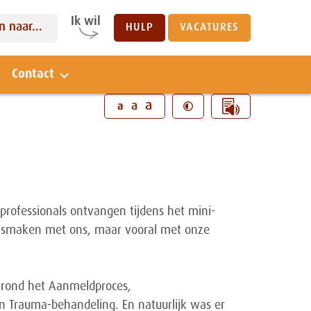
Ik wil
 naar...
HULP
VACATURES
Contact
Sluiten
a
a
a
professionals ontvangen tijdens het mini-
nismaken met ons, maar vooral met onze
rond het Aanmeldproces,
n Trauma-behandeling. En natuurlijk was er