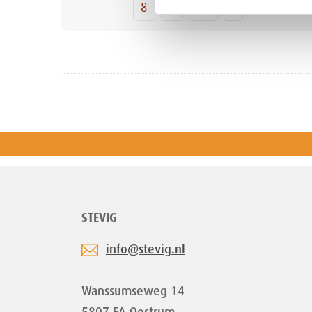
8
9
10
›
STEVIG
info@stevig.nl
Wanssumseweg 14