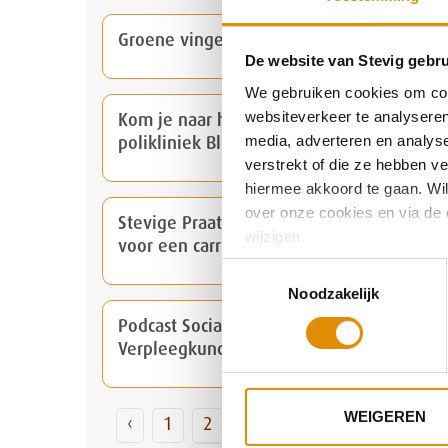
Groene vingers en goede gesprekken
De website van Stevig gebru
We gebruiken cookies om cont
websiteverkeer te analyseren
Kom je naar het mini-symposium
media, adverteren en analys
polikliniek Blerick (Venlo)?
verstrekt of die ze hebben v
hiermee akkoord te gaan. Wilt
over onze cookies en via de 
Stevige Praat met Patricia: nooit te laat
wijzigen.
voor een carrièreswitch
Toestemmingsselectie
Noodzakelijk
Podcast Sociaal Psychiatrische
Verpleegkundige
WEIGEREN
‹
1
2
3
4
5
6
7