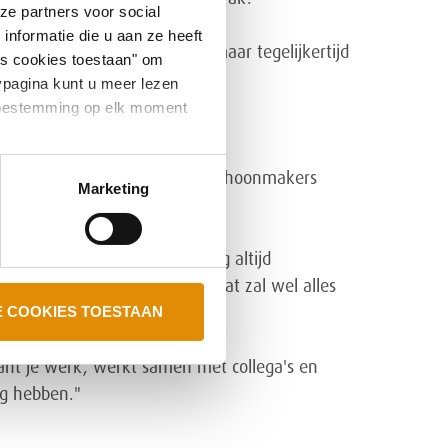
ze partners voor social
nformatie die u aan ze heeft
onderdeel van de omgeving, maar tegelijkertijd
es cookies toestaan" om
ypagina kunt u meer lezen
e toestemming op elk moment
lang over na te denken. “Als schoonmakers
Marketing
.”
. Ook merkt Mayke dat er nog altijd
oms: je maakt schoon, dus dat zal wel alles
E COOKIES TOESTAAN
plant je werk, werkt samen met collega's en
g hebben."