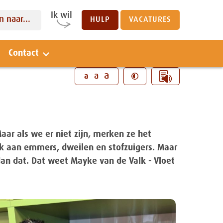
Ik wil
 naar...
HULP
VACATURES
Contact
Sluiten
a
a
a
aar als we er niet zijn, merken ze het
 aan emmers, dweilen en stofzuigers. Maar
an dat. Dat weet Mayke van de Valk - Vloet