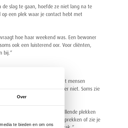
 de slag te gaan, hoefde ze niet lang na te
op een plek waar je contact hebt met
die vraagt hoe haar weekend was. Een bewoner
oms ook een luisterend oor. Voor cliënten,
 bij.”
hoonmaakvaardigheden. Je moet mensen
raatje kunt maken en wanneer niet. Soms zie
dat respecteren.”
Over
nmaken komt ze op veel verschillende plekken
k weer niet. Soms hoor je gesprekken of zie je
 media te bieden en om ons
and houdt. Dat hoort bij het vak.”