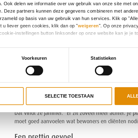
. Ook delen we informatie over uw gebruik van onze site met on
e. Deze partners kunnen deze gegevens combineren met andere i
Dat maakt het werk volgens haar veelzijdig. Je bent 
erzameld op basis van uw gebruik van hun services. Klik op "All
werk je vaak op de achtergrond.
 u liever geen cookies, klik dan op "
weigeren
". Op onze privac
cookie-instellingen button linksonder op onze website kan je j
Wat mensen niet zien
Waarom haar werk belangrijk is? Daar hoeft ze niet 
Voorkeuren
Statistieken
zouden staken, dan wordt het meteen een rommeltje
Toch wordt het werk soms als vanzelfsprekend gezien
vooroordelen bestaan over het vak. “Mensen denken s
SELECTIE TOESTAAN
ALL
zijn wat je kunt.”
Dat vindt ze jammer. "Er zit zoveel meer achter. Je 
moet goed aanvoelen wat bewoners en cliënten nodi
Een prettig gevoel