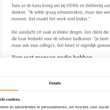
Toen ze de kans kreeg om bij STEVIG en Dichterbij aan
denken. “Ik wilde graag schoonmaken, maar dan wel 
mensen. Dat maakt het werk veel leuker.”
Die aandacht zit vaak in kleine dingen. Een cliënt 
die haar bedankt voor de schone badkamer. “Je bent s
maar ook voor collega's. Dat hoort er eigenlijk gewoon
Zien wat mensen nodig hebben
Volgens Mayke vraagt het werk meer dan alleen sc
kunnen aanvoelen. “Je moet weten wanneer je een p
je dat iemand niet lekker in zijn vel zit. Dan moet je 
Details
Ook discretie hoort bij haar werk. Tijdens het schoo
ikt cookies.
en vangt ze soms dingen op. “Je bent er wel, maar oo
ent en advertenties te personaliseren, om functies voor social
informatie liggen. Dan moet je weten wanneer je afst