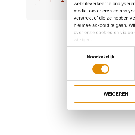
‹
1
2
3
4
5
6
7
websiteverkeer te analyseren
8
›
media, adverteren en analys
verstrekt of die ze hebben v
hiermee akkoord te gaan. Wilt
over onze cookies en via de 
wijzigen.
Toestemmingsselectie
Noodzakelijk
WEIGEREN