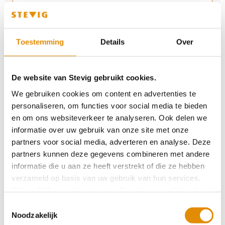
Genomineerd voor Vaktherapie-prijs 2025
Toestemming
Details
Over
Verlenging certificaat Keurmerkinstituut
De website van Stevig gebruikt cookies.
We gebruiken cookies om content en advertenties te
personaliseren, om functies voor social media te bieden
door Laura: Niet zo feestige feestdagen
en om ons websiteverkeer te analyseren. Ook delen we
informatie over uw gebruik van onze site met onze
partners voor social media, adverteren en analyse. Deze
Sociaal netwerk is cruciaal in een behandeling
partners kunnen deze gegevens combineren met andere
informatie die u aan ze heeft verstrekt of die ze hebben
verzameld op basis van uw gebruik van hun services.
Klik op "Alles cookies toestaan" om hiermee akkoord te
Symposium LVB, kijk terug
gaan. Wilt u liever geen cookies, klik dan op "
weigeren
".
Toestemmingsselectie
Op onze privacypagina kunt u meer lezen over onze
Noodzakelijk