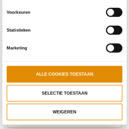
cookies en via de cookie-instellingen button linksonder op
Terugblik Ontmoetingsdag voor
onze website kan je je toestemming op elk moment
Werkzoekenden
Voorkeuren
wijzigen.
Statistieken
Cliënt STEVIG betrokken bij ernstig
grensoverschrijdend incident Venray
Marketing
Week van de Vaktherapie afgesloten
ALLE COOKIES TOESTAAN
Kleine brand locatie De Schakel Oostrum snel
SELECTIE TOESTAAN
onder controle
WEIGEREN
Ontmoetingsdag voor Werkzoekenden