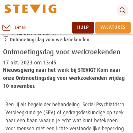
Zoeken
Naar
HULP
VACATURES
E-mail
inhoud
Nieuws & verhalen
Ontmoetingsdag voor werkzoekenden
Sluiten
Ontmoetingsdag voor werkzoekenden
17 okt. 2023 om 13:45
Nieuwsgierig naar het werk bij STEVIG? Kom naar
onze Ontmoetingsdag voor werkzoekenden vrijdag
10 november.
Ben jij als begeleider behandeling, Social Psychiatrisch
Verpleegkundige (SPV) of gedragsdeskundige op zoek
naar een baan waarin je echt wat kunt betekenen
voor mensen met een lichte verstandelijke beperking