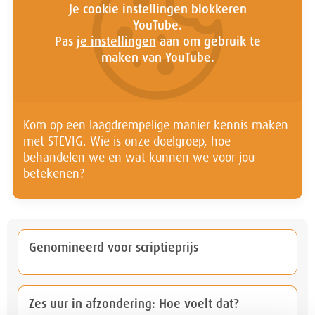
Je cookie instellingen blokkeren
YouTube.
Pas
je instellingen
aan om gebruik te
maken van YouTube.
Kom op een laagdrempelige manier kennis maken
met STEVIG. Wie is onze doelgroep, hoe
behandelen we en wat kunnen we voor jou
betekenen?
Genomineerd voor scriptieprijs
Zes uur in afzondering: Hoe voelt dat?