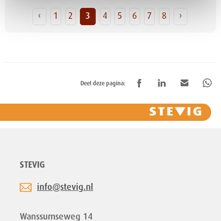
‹
1
2
3
4
5
6
7
8
›
Deel deze pagina:
STEVIG
info@stevig.nl
Wanssumseweg 14