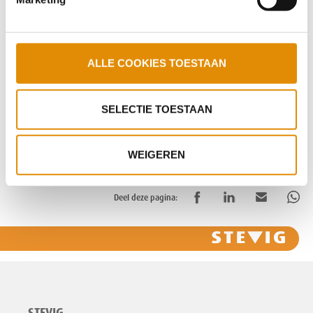
Podcast Sociaal Psychiatrische
Verpleegkundige
ALLE COOKIES TOESTAAN
‹
1
2
3
4
5
6
7
8
9
10
›
SELECTIE TOESTAAN
WEIGEREN
Deel deze pagina: