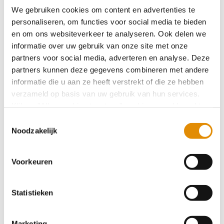
We gebruiken cookies om content en advertenties te
Ontmoetingsdag voor werkzoekenden
personaliseren, om functies voor social media te bieden
en om ons websiteverkeer te analyseren. Ook delen we
informatie over uw gebruik van onze site met onze
Stevige Praat: Marion Blom gaat,
partners voor social media, adverteren en analyse. Deze
ervaringsdeskundigheid staat
partners kunnen deze gegevens combineren met andere
informatie die u aan ze heeft verstrekt of die ze hebben
verzameld op basis van uw gebruik van hun services.
Groene vingers en goede gesprekken
Klik op "Alles cookies toestaan" om hiermee akkoord te
gaan. Wilt u liever geen cookies, klik dan op "
weigeren
".
Toestemmingsselectie
Op onze privacypagina kunt u meer lezen over onze
Noodzakelijk
cookies en via de cookie-instellingen button linksonder op
Kom je naar het mini-symposium polikliniek
onze website kan je je toestemming op elk moment
Blerick (Venlo)?
Voorkeuren
wijzigen.
Statistieken
Stevige Praat met Patricia: nooit te laat voor
een carrièreswitch
Marketing