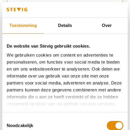
Genomineerd voor Vaktherapie-prijs 2025
Toestemming
Details
Over
Verlenging certificaat Keurmerkinstituut
De website van Stevig gebruikt cookies.
We gebruiken cookies om content en advertenties te
personaliseren, om functies voor social media te bieden
door Laura: Niet zo feestige feestdagen
en om ons websiteverkeer te analyseren. Ook delen we
informatie over uw gebruik van onze site met onze
partners voor social media, adverteren en analyse. Deze
partners kunnen deze gegevens combineren met andere
Sociaal netwerk is cruciaal in een behandeling
informatie die u aan ze heeft verstrekt of die ze hebben
verzameld op basis van uw gebruik van hun services.
Klik op "Alles cookies toestaan" om hiermee akkoord te
Symposium LVB, kijk terug
gaan. Wilt u liever geen cookies, klik dan op "
weigeren
".
Toestemmingsselectie
Op onze privacypagina kunt u meer lezen over onze
Noodzakelijk