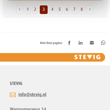
‹
1
2
3
4
5
6
7
8
›
Deel deze pagina:
STEVIG
info@stevig.nl
Wanssumseweg 14