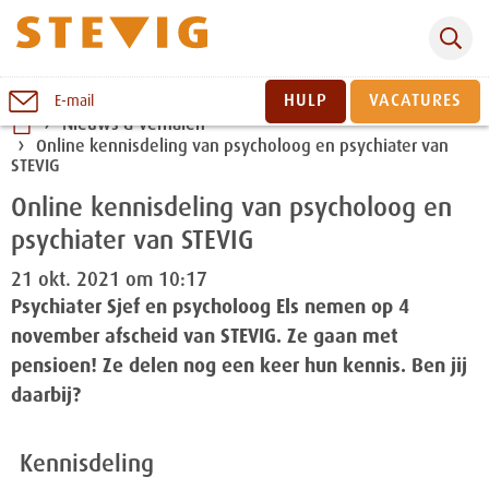
Zoeken
Naar
HULP
VACATURES
E-mail
inhoud
Nieuws & verhalen
Online kennisdeling van psycholoog en psychiater van
Sluiten
STEVIG
Online kennisdeling van psycholoog en
psychiater van STEVIG
21 okt. 2021 om 10:17
Psychiater Sjef en psycholoog Els nemen op 4
november afscheid van STEVIG. Ze gaan met
pensioen! Ze delen nog een keer hun kennis. Ben jij
daarbij?
Kennisdeling