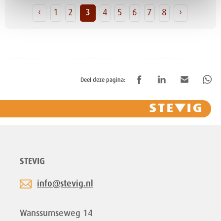
‹
1
2
3
4
5
6
7
8
›
Deel deze pagina:
STEVIG
info@stevig.nl
Wanssumseweg 14