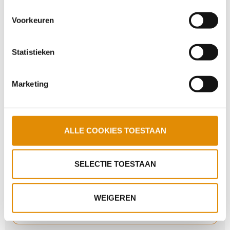
Terugblik Ontmoetingsdag voor
onze website kan je je toestemming op elk moment
Werkzoekenden
Voorkeuren
wijzigen.
Statistieken
Cliënt STEVIG betrokken bij ernstig
grensoverschrijdend incident Venray
Marketing
Week van de Vaktherapie afgesloten
ALLE COOKIES TOESTAAN
Kleine brand locatie De Schakel Oostrum snel
onder controle
SELECTIE TOESTAAN
WEIGEREN
Ontmoetingsdag voor Werkzoekenden