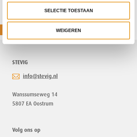
SELECTIE TOESTAAN
Deel deze pagina:
WEIGEREN
STEVIG
info@stevig.nl
Wanssumseweg 14
5807 EA Oostrum
Volg ons op