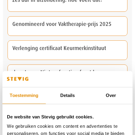
Zes uur in afzondering: Hoe voelt dat?
Genomineerd voor Vaktherapie-prijs 2025
Verlenging certificaat Keurmerkinstituut
door Laura: Niet zo feestige feestdagen
Toestemming
Details
Over
Sociaal netwerk is cruciaal in een behandeling
De website van Stevig gebruikt cookies.
Symposium LVB, kijk terug
We gebruiken cookies om content en advertenties te
personaliseren, om functies voor social media te bieden