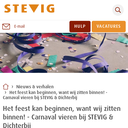
Zoeken
Naar
HULP
VACATURES
E-mail
inhoud
Sluiten
Nieuws & verhalen
Het feest kan beginnen, want wij zitten binnen! -
Carnaval vieren bij STEVIG & Dichterbij
Het feest kan beginnen, want wij zitten
binnen! - Carnaval vieren bij STEVIG &
Dichterbij