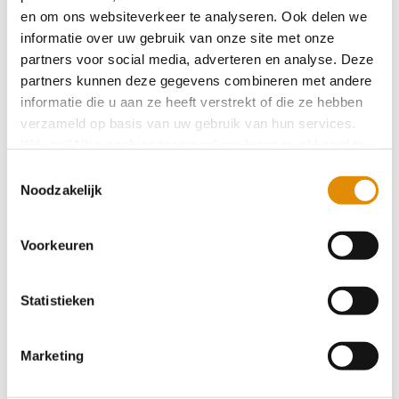
en om ons websiteverkeer te analyseren. Ook delen we
Terugblik Ontmoetingsdag voor
informatie over uw gebruik van onze site met onze
Werkzoekenden
partners voor social media, adverteren en analyse. Deze
partners kunnen deze gegevens combineren met andere
informatie die u aan ze heeft verstrekt of die ze hebben
Cliënt STEVIG betrokken bij ernstig
verzameld op basis van uw gebruik van hun services.
grensoverschrijdend incident Venray
Klik op "Alles cookies toestaan" om hiermee akkoord te
gaan. Wilt u liever geen cookies, klik dan op "
weigeren
".
Toestemmingsselectie
Op onze privacypagina kunt u meer lezen over onze
Noodzakelijk
cookies en via de cookie-instellingen button linksonder op
Week van de Vaktherapie afgesloten
onze website kan je je toestemming op elk moment
Voorkeuren
wijzigen.
Kleine brand locatie De Schakel Oostrum snel
Statistieken
onder controle
Marketing
Ontmoetingsdag voor Werkzoekenden