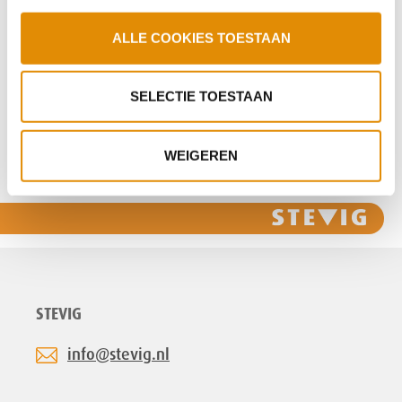
ALLE COOKIES TOESTAAN
‹
1
2
3
4
5
6
7
8
›
SELECTIE TOESTAAN
WEIGEREN
Deel deze pagina:
STEVIG
info@stevig.nl