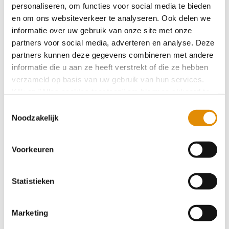
personaliseren, om functies voor social media te bieden
bestuurder
en om ons websiteverkeer te analyseren. Ook delen we
informatie over uw gebruik van onze site met onze
partners voor social media, adverteren en analyse. Deze
Een voorspoedig 2024
partners kunnen deze gegevens combineren met andere
informatie die u aan ze heeft verstrekt of die ze hebben
verzameld op basis van uw gebruik van hun services.
Weggeef-Hoek voor Kerst
Klik op "Alles cookies toestaan" om hiermee akkoord te
gaan. Wilt u liever geen cookies, klik dan op "
weigeren
".
Toestemmingsselectie
Op onze privacypagina kunt u meer lezen over onze
Noodzakelijk
cookies en via de cookie-instellingen button linksonder op
Terugblik mini-symposium
onze website kan je je toestemming op elk moment
Voorkeuren
wijzigen.
Nieuwe Werken Bij website
Statistieken
Ontmoetingsdag voor werkzoekenden
Marketing