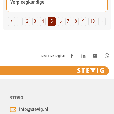
Verpleegkundige
‹
1
2
3
4
5
6
7
8
9
10
›
Deel deze pagina:
STEVIG
info@stevig.nl