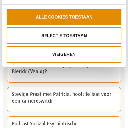
Stevige Praat: Marion Blom gaat,
ALLE COOKIES TOESTAAN
ervaringsdeskundigheid staat
SELECTIE TOESTAAN
Groene vingers en goede gesprekken
WEIGEREN
Kom je naar het mini-symposium polikliniek
Blerick (Venlo)?
Stevige Praat met Patricia: nooit te laat voor
een carrièreswitch
Podcast Sociaal Psychiatrische