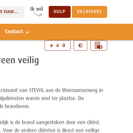
Ik wil
 naar...
HULP
VACATURES
Contact
Sluiten
a
a
a
reen veilig
 crisisunit van STEVIG aan de Wanssumseweg in
pdiensten waren snel ter plaatse. De
 de brandweer.
ijk is de brand aangestoken door een cliënt.
oor de andere cliënten is direct een veilige