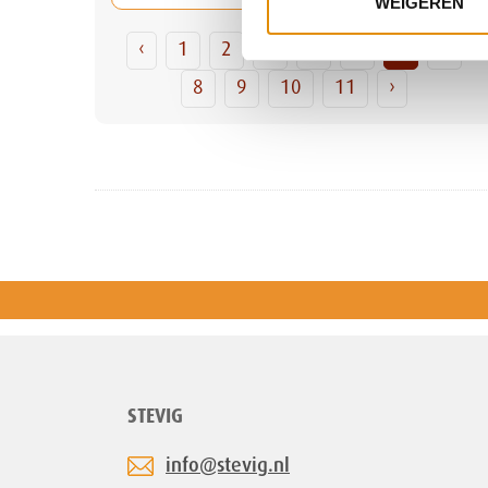
WEIGEREN
‹
1
2
3
4
5
6
7
8
9
10
11
›
STEVIG
info@stevig.nl