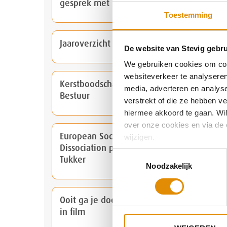
gesprek met 'BKV werken in de zorg'
Toestemming
Jaaroverzicht van Dichterbij en STEVIG
De website van Stevig gebru
We gebruiken cookies om cont
websiteverkeer te analyseren
Kerstboodschap van de Raad van
media, adverteren en analys
Bestuur
verstrekt of die ze hebben v
hiermee akkoord te gaan. Wilt
over onze cookies en via de 
European Society for Trauma and
wijzigen.
Dissociation publiceert artikel Kim
Toestemmingsselectie
Tukker
Noodzakelijk
Ooit ga je dood, cliënt Miranda te zien
in film