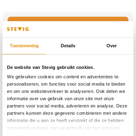
STEVIG doet mee aan kort geding tegen
Ministerie Justitie en Veiligheid
Toestemming
Details
Over
Positief ontvangen eerste open dag Forensisch
psychiatrische afdeling (FPA)
De website van Stevig gebruikt cookies.
We gebruiken cookies om content en advertenties te
personaliseren, om functies voor social media te bieden
Wij maken elk gevoel van onveiligheid
en om ons websiteverkeer te analyseren. Ook delen we
bespreekbaar binnen STEVIG.
informatie over uw gebruik van onze site met onze
partners voor social media, adverteren en analyse. Deze
partners kunnen deze gegevens combineren met andere
Eerste spiegelgesprek: cliënten houden ons
informatie die u aan ze heeft verstrekt of die ze hebben
een spiegel voor
verzameld op basis van uw gebruik van hun services.
Klik op "Alles cookies toestaan" om hiermee akkoord te