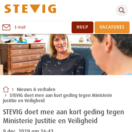
Zoeken
Naar
HULP
VACATURES
E-mail
inhoud
Sluiten
Nieuws & verhalen
STEVIG doet mee aan kort geding tegen Ministerie
Justitie en Veiligheid
STEVIG doet mee aan kort geding tegen
Ministerie Justitie en Veiligheid
9 dec. 2019 om 16:43